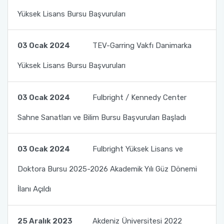
Mevlana Değişim Programı Anlaşmaları
Yüksek Lisans Bursu Başvuruları
Farabi Değişim Programı Duyuruları
Erasmus+ Bölüm Koordinatörleri
Mevlana Değişim Programı Bölüm/Program
Koordinatörleri
Erasmus+ İkili Anlaşmalar
03 Ocak 2024
TEV-Garring Vakfı Danimarka
Yüksek Lisans Bursu Başvuruları
Mevlana Değişim Programı Sıkça Sorulan
Erasmus+ Programı Bağlantılar
Sorular
AÜ KVK Metni
03 Ocak 2024
Fulbright / Kennedy Center
YÖK Mevlana Değişim Programı Tanıtım Filmi
Sahne Sanatları ve Bilim Bursu Başvuruları Başladı
Erasmus+ Programı Aday Öğrenci Tanıtım
Mevlana Değişim Programı Duyuruları
Videosu
03 Ocak 2024
Fulbright Yüksek Lisans ve
Erasmus+ Programı Duyuruları
Doktora Bursu 2025-2026 Akademik Yılı Güz Dönemi
Erasmus+ Ofis Görüşme Saatleri
İlanı Açıldı
25 Aralık 2023
Akdeniz Üniversitesi 2022