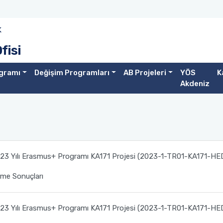
k
fisi
gramı
Değişim Programları
AB Projeleri
YÖS
K
Akdeniz
023 Yılı Erasmus+ Programı KA171 Projesi (2023-1-TR01-KA171-HE
rme Sonuçları
023 Yılı Erasmus+ Programı KA171 Projesi (2023-1-TR01-KA171-HE