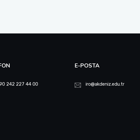
FON
E-POSTA
90 242 227 44 00
iro@akdeniz.edu.tr