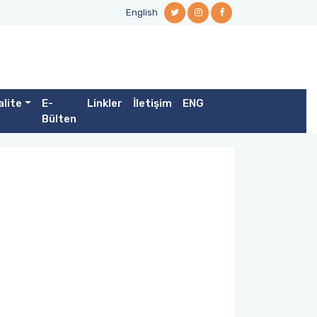
English
alite
E-
Linkler
İletişim
ENG
Bülten