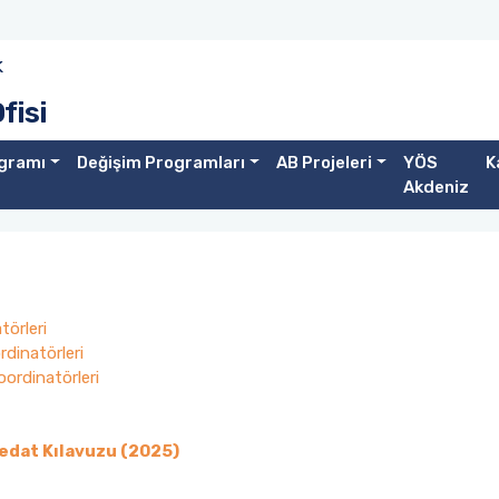
k
fisi
gramı
Değişim Programları
AB Projeleri
YÖS
K
Akdeniz
örleri
dinatörleri
ordinatörleri
edat Kılavuzu (2025)