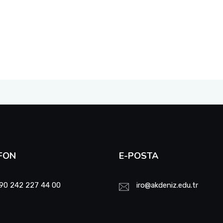
FON
E-POSTA
90 242 227 44 00
iro@akdeniz.edu.tr