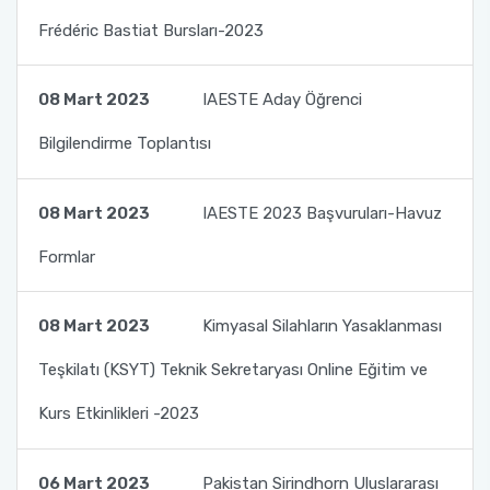
Mevlana Değişim Programı Anlaşmaları
Frédéric Bastiat Bursları-2023
Farabi Değişim Programı Duyuruları
Erasmus+ Bölüm Koordinatörleri
Mevlana Değişim Programı Bölüm/Program
Koordinatörleri
Erasmus+ İkili Anlaşmalar
08 Mart 2023
IAESTE Aday Öğrenci
Bilgilendirme Toplantısı
Mevlana Değişim Programı Sıkça Sorulan
Erasmus+ Programı Bağlantılar
Sorular
AÜ KVK Metni
08 Mart 2023
IAESTE 2023 Başvuruları-Havuz
YÖK Mevlana Değişim Programı Tanıtım Filmi
Formlar
Erasmus+ Programı Aday Öğrenci Tanıtım
Mevlana Değişim Programı Duyuruları
Videosu
08 Mart 2023
Kimyasal Silahların Yasaklanması
Erasmus+ Programı Duyuruları
Teşkilatı (KSYT) Teknik Sekretaryası Online Eğitim ve
Erasmus+ Ofis Görüşme Saatleri
Kurs Etkinlikleri -2023
06 Mart 2023
Pakistan Sirindhorn Uluslararası