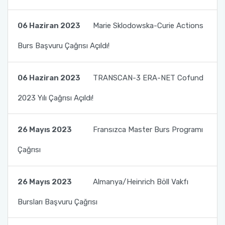
Mevlana Değişim Programı Anlaşmaları
Farabi Değişim Programı Duyuruları
Erasmus+ Bölüm Koordinatörleri
06 Haziran 2023
Marie Sklodowska-Curie Actions
Mevlana Değişim Programı Bölüm/Program
Koordinatörleri
Erasmus+ İkili Anlaşmalar
Burs Başvuru Çağrısı Açıldı!
Mevlana Değişim Programı Sıkça Sorulan
Erasmus+ Programı Bağlantılar
06 Haziran 2023
TRANSCAN-3 ERA-NET Cofund
Sorular
AÜ KVK Metni
2023 Yılı Çağrısı Açıldı!
YÖK Mevlana Değişim Programı Tanıtım Filmi
Erasmus+ Programı Aday Öğrenci Tanıtım
26 Mayıs 2023
Fransızca Master Burs Programı
Mevlana Değişim Programı Duyuruları
Videosu
Çağrısı
Erasmus+ Programı Duyuruları
26 Mayıs 2023
Almanya/Heinrich Böll Vakfı
Erasmus+ Ofis Görüşme Saatleri
Bursları Başvuru Çağrısı