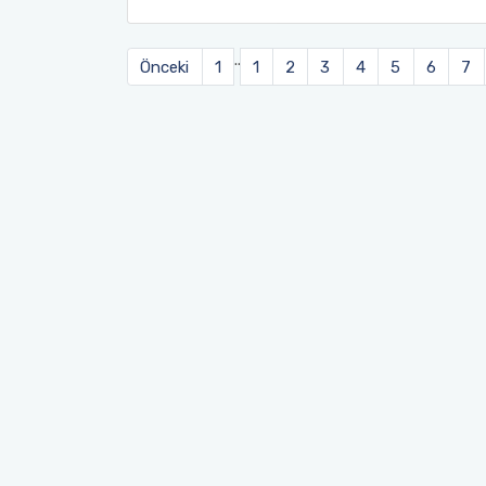
..
Önceki
1
1
2
3
4
5
6
7