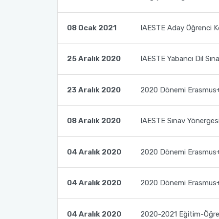
Erasmus+ Bölüm Koordinatörleri
Mevlana Değişim Programı Bölüm/Program Koordinatörleri
08 Ocak 2021
IAESTE Aday Öğrenci K
Erasmus+ İkili Anlaşmalar
Mevlana Değişim Programı Sıkça Sorulan Sorular
25 Aralık 2020
IAESTE Yabancı Dil Sına
Erasmus+ Programı Bağlantılar
YÖK Mevlana Değişim Programı Tanıtım Filmi
23 Aralık 2020
2020 Dönemi Erasmus+ S
AÜ KVK Metni
Mevlana Değişim Programı Duyuruları
Erasmus+ Programı Aday Öğrenci Tanıtım Videosu
08 Aralık 2020
IAESTE Sınav Yönergesi 
Erasmus+ Programı Duyuruları
04 Aralık 2020
2020 Dönemi Erasmus+ P
Erasmus+ Ofis Görüşme Saatleri
04 Aralık 2020
2020 Dönemi Erasmus+ P
04 Aralık 2020
2020-2021 Eğitim-Öğreti