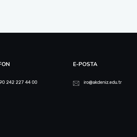
FON
E-POSTA
90 242 227 44 00
iro@akdeniz.edu.tr