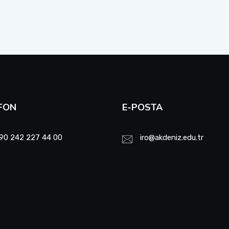
FON
E-POSTA
90 242 227 44 00
iro@akdeniz.edu.tr