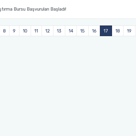
tırma Bursu Başvuruları Başladı!
8
9
10
11
12
13
14
15
16
17
18
19