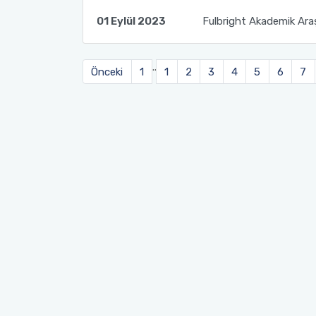
01 Eylül 2023
Fulbright Akademik Araş
..
Önceki
1
1
2
3
4
5
6
7