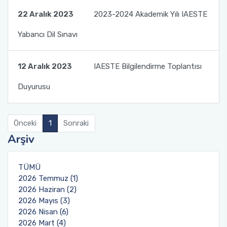
Mevlana Değişim Programı Anlaşmaları
22 Aralık 2023
2023-2024 Akademik Yılı IAESTE
Farabi Değişim Programı Duyuruları
Erasmus+ Bölüm Koordinatörleri
Mevlana Değişim Programı Bölüm/Program
Yabancı Dil Sınavı
Koordinatörleri
Erasmus+ İkili Anlaşmalar
12 Aralık 2023
IAESTE Bilgilendirme Toplantısı
Mevlana Değişim Programı Sıkça Sorulan
Erasmus+ Programı Bağlantılar
Sorular
Duyurusu
AÜ KVK Metni
YÖK Mevlana Değişim Programı Tanıtım Filmi
Erasmus+ Programı Aday Öğrenci Tanıtım
Önceki
1
Sonraki
Mevlana Değişim Programı Duyuruları
Videosu
Arşiv
Erasmus+ Programı Duyuruları
TÜMÜ
2026 Temmuz (1)
Erasmus+ Ofis Görüşme Saatleri
2026 Haziran (2)
2026 Mayıs (3)
2026 Nisan (6)
2026 Mart (4)