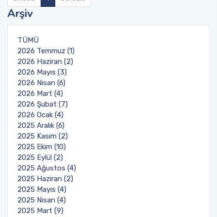
Mevlana Değişim Programı Anlaşmaları
Arşiv
Farabi Değişim Programı Duyuruları
Erasmus+ Bölüm Koordinatörleri
Mevlana Değişim Programı Bölüm/Program
TÜMÜ
Koordinatörleri
Erasmus+ İkili Anlaşmalar
2026 Temmuz (1)
2026 Haziran (2)
Mevlana Değişim Programı Sıkça Sorulan
Erasmus+ Programı Bağlantılar
2026 Mayıs (3)
Sorular
2026 Nisan (6)
AÜ KVK Metni
2026 Mart (4)
YÖK Mevlana Değişim Programı Tanıtım Filmi
2026 Şubat (7)
2026 Ocak (4)
Erasmus+ Programı Aday Öğrenci Tanıtım
2025 Aralık (6)
Mevlana Değişim Programı Duyuruları
Videosu
2025 Kasım (2)
2025 Ekim (10)
Erasmus+ Programı Duyuruları
2025 Eylül (2)
2025 Ağustos (4)
Erasmus+ Ofis Görüşme Saatleri
2025 Haziran (2)
2025 Mayıs (4)
2025 Nisan (4)
2025 Mart (9)