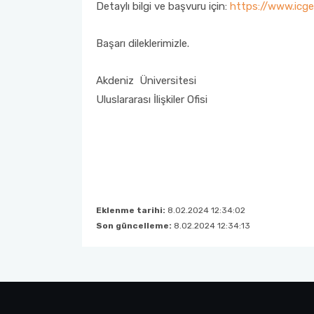
Detaylı bilgi ve başvuru için:
https://www.icgeb
Erasmus+ Bölüm Koordinatörleri
Mevlana Değişim Programı Bölüm/Program Koordinatörleri
Başarı dileklerimizle.
Erasmus+ İkili Anlaşmalar
Mevlana Değişim Programı Sıkça Sorulan Sorular
Akdeniz Üniversitesi
Erasmus+ Programı Bağlantılar
YÖK Mevlana Değişim Programı Tanıtım Filmi
Uluslararası İlişkiler Ofisi
AÜ KVK Metni
Mevlana Değişim Programı Duyuruları
Erasmus+ Programı Aday Öğrenci Tanıtım Videosu
Erasmus+ Programı Duyuruları
Eklenme tarihi:
8.02.2024 12:34:02
Son güncelleme:
8.02.2024 12:34:13
Erasmus+ Ofis Görüşme Saatleri