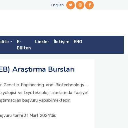
English
alite
E-
Linkler
İletişim
ENG
Bülten
EB) Araştırma Bursları
 for Genetic Engineering and Biotechnology –
biyolojisi ve biyoteknoloji alanlarında faaliyet
ştırmacıları başvuru yapabilmektedir.
şvuru tarihi 31 Mart 2024’dir.