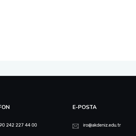
FON
E-POSTA
90 242 227 44 00
iro@akdeniz.edu.tr