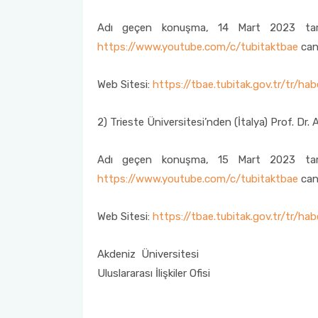
Erasmus+ Bölüm Koordinatörleri
Mevlana Değişim Programı Bölüm/Program Koordinatörleri
Adı geçen konuşma, 14 Mart 2023 tarih
https://www.youtube.com/c/tubitaktbae
canl
Erasmus+ İkili Anlaşmalar
Mevlana Değişim Programı Sıkça Sorulan Sorular
Web Sitesi:
https://tbae.tubitak.gov.tr/tr/ha
Erasmus+ Programı Bağlantılar
YÖK Mevlana Değişim Programı Tanıtım Filmi
2) Trieste Üniversitesi’nden (İtalya) Prof. Dr
AÜ KVK Metni
Mevlana Değişim Programı Duyuruları
Adı geçen konuşma, 15 Mart 2023 tarih
Erasmus+ Programı Aday Öğrenci Tanıtım Videosu
https://www.youtube.com/c/tubitaktbae
canl
Erasmus+ Programı Duyuruları
Web Sitesi:
https://tbae.tubitak.gov.tr/tr/h
Erasmus+ Ofis Görüşme Saatleri
Akdeniz Üniversitesi
Uluslararası İlişkiler Ofisi