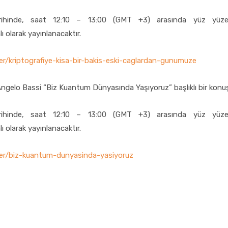
inde, saat 12:10 – 13:00 (GMT +3) arasında yüz yüze g
ı olarak yayınlanacaktır.
ber/kriptografiye-kisa-bir-bakis-eski-caglardan-gunumuze
. Angelo Bassi “Biz Kuantum Dünyasında Yaşıyoruz” başlıklı bir kon
inde, saat 12:10 – 13:00 (GMT +3) arasında yüz yüze g
ı olarak yayınlanacaktır.
aber/biz-kuantum-dunyasinda-yasiyoruz