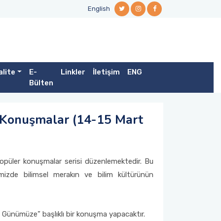
English
alite
E-
Linkler
İletişim
ENG
Bülten
 Konuşmalar (14-15 Mart
popüler konuşmalar serisi düzenlemektedir. Bu
emizde bilimsel merakın ve bilim kültürünün
an Günümüze” başlıklı bir konuşma yapacaktır.