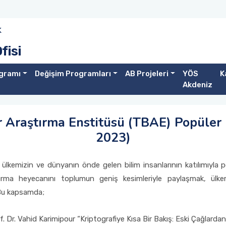
k
fisi
gramı
Değişim Programları
AB Projeleri
YÖS
K
Akdeniz
 Araştırma Enstitüsü (TBAE) Popüler
2023)
lkemizin ve dünyanın önde gelen bilim insanlarının katılımıyla 
ştırma heyecanını toplumun geniş kesimleriyle paylaşmak, ülk
 Bu kapsamda;
of. Dr. Vahid Karimipour “Kriptografiye Kısa Bir Bakış: Eski Çağlard