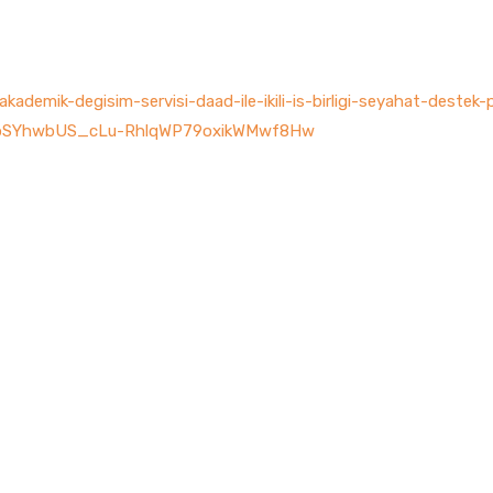
kademik-degisim-servisi-daad-ile-ikili-is-birligi-seyahat-destek-
UbSYhwbUS_cLu-RhlqWP79oxikWMwf8Hw