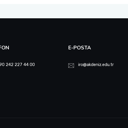
FON
E-POSTA
90 242 227 44 00
iro@akdeniz.edu.tr