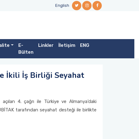
English
alite
E-
Linkler
İletişim
ENG
Bülten
kili İş Birliği Seyahat
çılan 4. çağrı ile Türkiye ve Almanya’daki
TÜBİTAK tarafından seyahat desteği ile birlikte