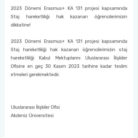
Mevlana Değişim Programı Anlaşmaları
2023 Dönemi Erasmus+ KA 131 projesi kapsamında
Farabi Değişim Programı Duyuruları
Erasmus+ Bölüm Koordinatörleri
Staj hareketliliği hak kazanan öğrencilerimizin
Mevlana Değişim Programı Bölüm/Program
dikkatine!
Koordinatörleri
Erasmus+ İkili Anlaşmalar
2023 Dönemi Erasmus+ KA 131 projesi kapsamında
Mevlana Değişim Programı Sıkça Sorulan
Erasmus+ Programı Bağlantılar
Sorular
Staj hareketliliği hak kazanan öğrencilerimizin staj
hareketliliği Kabul Mektuplarını Uluslararası İlişkiler
AÜ KVK Metni
YÖK Mevlana Değişim Programı Tanıtım Filmi
Ofisine en geç 30 Kasım 2023 tarihine kadar teslim
Erasmus+ Programı Aday Öğrenci Tanıtım
etmeleri gerekmektedir.
Mevlana Değişim Programı Duyuruları
Videosu
Erasmus+ Programı Duyuruları
Uluslararası İlişkiler Ofisi
Erasmus+ Ofis Görüşme Saatleri
Akdeniz Üniversitesi