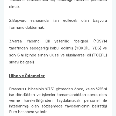
olmak.
2.Başvuru esnasında ilan edilecek olan başvuru
formunu doldurmak.
3.Varsa Yabancı Dil yeterlilik *belgesi. (*ÖSYM
tarafından eşdeğerliği kabul edilmiş (YÖKDİL, YDS) ve
son
5 yıl
içinde alınan ulusal ve uluslararası dil (TOEFL)
sınavı belgesi)
Hibe ve Ödemeler
Erasmus+ hibesinin %75’i gitmeden önce, kalan %25’si
ise döndükten ve işlemler tamamlandıktan sonra ders
verme hareketliliğinden faydalanacak personel ile
imzalanmış olan sözleşmede faydalanıcının belirttiği
Euro hesabına yatırılır.