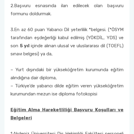
2.Başvuru esnasında ilan edilecek olan başvuru
formunu doldurmak.
3.En az 60 puan Yabancı Dil yeterlilik *belgesi. (*ÖSYM
tarafından eşdeğerliği kabul edilmiş (YÖKDİL, YDS) ve
son
5 yıl
içinde alınan ulusal ve uluslararası dil (TOEFL)
sınavı belgesi) ya da,
– Yurt dışındaki bir yükseköğretim kurumunda eğitim
alındığına dair diploma,
– Türkiye’de yabancı dilde eğitim veren yükseköğretim
kurumundan mezun ise diploma fotokopisi
Eğitim Alma Hareketliliği Başvuru Koşulları ve
Belgeleri
1.Akdeniz Üniversitesi Diş Hekimliği Fakültesi personeli