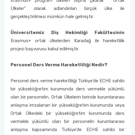
Erasmus+ program ülkeleri dışına çıkarak “Ortak
Mevlana Değişim Programı Anlaşmaları
Ülkeler” olarak adlandırılan birçok ülke ile
Farabi Değişim Programı Duyuruları
Erasmus+ Bölüm Koordinatörleri
gerçekleştirilmesi mümkün hale gelmiştir.
Mevlana Değişim Programı Bölüm/Program
Koordinatörleri
Erasmus+ İkili Anlaşmalar
Üniversitemiz Diş Hekimliği Fakültesinin
Mevlana Değişim Programı Sıkça Sorulan
Erasmus+ ortak ülkelerden Karadağ ile hareketlilik
Erasmus+ Programı Bağlantılar
Sorular
projesi başvurusu kabul edilmiştir.
AÜ KVK Metni
YÖK Mevlana Değişim Programı Tanıtım Filmi
Personel Ders Verme Hareketliliği Nedir?
Erasmus+ Programı Aday Öğrenci Tanıtım
Mevlana Değişim Programı Duyuruları
Videosu
Personel ders verme hareketliliği Türkiye’de ECHE sahibi
bir yükseköğretim kurumunda ders vermekle yükümlü
Erasmus+ Programı Duyuruları
olan bir personelin, Ortak Ülkelerin birinde kurumlararası
anlaşma imzalanan bir yükseköğretim kurumunda veya
Erasmus+ Ofis Görüşme Saatleri
Ortak Ülkedeki bir yükseköğretim kurumunda ders
vermekle yükümlü olan bir personelin kurumlararası
anlaşma kapsamında Türkiye’de ECHE sahibi bir