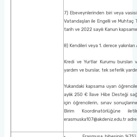
7) Ebeveynlerinden biri veya vasi
Vatandaşları ile Engelli ve Muhtaç
tarih ve 2022 sayılı Kanun kapsamı
8) Kendileri veya 1. derece yakınlar
Kredi ve Yurtlar Kurumu bursları v
yardım ve burslar, tek seferlik ya
Yukarıdaki kapsama uyan öğrenciler
aylık 250 € İlave Hibe Desteği sağl
için öğrencilerin, sınav sonuçları
Birim Koordinatörlüğüne ile
erasmuska107@akdeniz.edu.tr adresi
· Erasmus+ hibesinin %75’i git