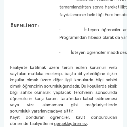
tamamlandıktan sonra hareketlilik
faydalanıcının belirttiği Euro hesabın
ÖNEMLİ NOT:
· İsteyen öğrenciler anlaşma
Programından hibesiz olarak da yarar
· İsteyen öğrenciler maddi deste
Faaliyete katılmak üzere tercih edilen kurumun web
sayfaları mutlaka incelenip, başta dil yeterliliğine ilişkin
koşullar olmak üzere diğer ilgili konularda bilgi sahibi
olmak öğrencinin sorumluluğundadır. Bu koşullarda eksik
bilgi sahibi olunarak yapılacak tercihlerin sonucunda
öğrencilerin karşı kurum tarafından kabul edilmemesi
veya vize alamaması gibi mağduriyetlerde
sorumluluk
yararlanıcı
adaya aittir.
Kayıt donduran öğrenciler, kayıt dondurdukları
dönemde faaliyetlerini
gerçekleştiremez
.