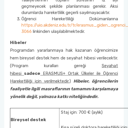
faaliyetlerinin toplam süresinin 12 ayı
geçmeyecek şekilde planlanması gerekir. Aksi
durumlarda hareketlilik geçerli sayılmayacaktır.
Öğrenci Hareketliliği Dokümanlarına
https://uio.akdeniz.edu.tr/tr/erasmus_giden_ogrenci
3066
linkinden ulaşılabilmektedir.
Hibeler
Programdan yararlanmaya hak kazanan öğrencimize
hem bireysel destek hem de seyahat hibesi verilecektir.
(Program kuralları gereği
Seyahat
hibesi
sadece
ERASMUS+ Ortak Ülkeler ile Öğrenci
Hareketliliği için verilmektedir.)
Hibeler, öğrencilerin
faaliyetle ilgili masraflarının tamamını karşılamaya
yönelik değil, yalnızca katkı niteliğindedir.
Staj için: 700 € (aylık)
Bireysel destek
Kısa süreli doktora hareketliliği içi