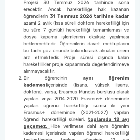
Projesi 30 Temmuz 2026 tarihinde sona
erecektir. Ancak hareketliliğe hak kazanan
öğrencilerin
31 Temmuz 2026 tarihine kadar
azami 2 aylık (kısa süreli doktora hareketliliği için
bu süre 7 günlük) hareketliliği tamamlaması ve
dosya kapama işlemlerinin eksiksiz yapılması
beklenmektedir. Öğrencilerin davet mektuplarını
bu tarihi göz önünde bulundurarak almaları önem
arz etmektedir. Proje süresi dışında kalan
hareketlilikler proje kapsamında değerlendirilmeye
alınmayacaktır.
Bir öğrencinin
aynı öğrenim
kademesi
içerisinde (lisans, yüksek lisans,
doktora), varsa, Erasmus Mundus burslusu olarak
yapılan veya 2014-2020 Erasmus+ döneminde
yapılan öğrenci hareketliliği süresi ile yeni
Erasmus+ döneminde (2021-2027) yapılan
öğrenci hareketliliği süreleri,
toplamda 12 ayı
geçemez.
Hibe verilmese dahi aynı öğrenim
kademesi içerisinde yapılan öğrenci hareketliliği