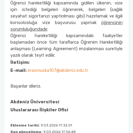
Öğrenci hareketliliği kapsamında gidilen ülkenin, vize
için istediği belgeleri öğrenerek, belgeleri (sağlık
seyahat sigortanızı yaptırılması gibi) hazırlamak ve ilgili
konsolosluğa vize başvurusu yapmak
öğrencinin
sorumluluğundadır
.
Öğrenci hareketliliği kapsamındaki faaliyetler
başlamadan önce tüm taraflarca Öğrenim Hareketliliği
anlaşması (Learning Agreement) imzalanması suretiyle
yazılı olarak teyit edilir.
İletişim:
E-mail:
erasmuska107@akdeniz.edu.tr
Başarılar dileriz.
Akdeniz Üniversitesi
Uluslararası İlişkiler Ofisi
Eklenme tarihi:
9.03.2026 17:32:01
Son güncelleme:
9.03.2026 17:36:48