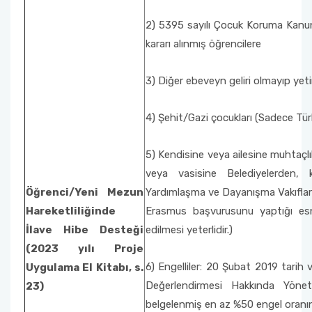
2) 5395 sayılı Çocuk Koruma Kanu
kararı alınmış öğrencilere
3) Diğer ebeveyn geliri olmayıp yet
4) Şehit/Gazi çocukları (Sadece Türk
5) Kendisine veya ailesine muhtaçlı
veya vasisine Belediyelerden, 
Öğrenci/Yeni Mezun
Yardımlaşma ve Dayanışma Vakıfları,
Hareketliliğinde
Erasmus başvurusunu yaptığı esn
İlave Hibe Desteği
edilmesi yeterlidir.)
(2023 yılı Proje
6) Engelliler: 20 Şubat 2019 tarih v
Uygulama El Kitabı, s.
Değerlendirmesi Hakkında Yönetm
23)
belgelenmiş en az %50 engel oranına