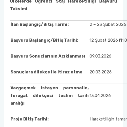
Ülkelerde Öğrenci Staj Hareketliliği Başvuru
Mevlana Değişim Programı Anlaşmaları
Takvimi
Farabi Değişim Programı Duyuruları
Erasmus+ Bölüm Koordinatörleri
Mevlana Değişim Programı Bölüm/Program
Koordinatörleri
İlan Başlangıç/Bitiş Tarihi:
2 – 23 Şubat 2026 
Erasmus+ İkili Anlaşmalar
Mevlana Değişim Programı Sıkça Sorulan
Erasmus+ Programı Bağlantılar
Başvuru Başlangıç/Bitiş Tarihi:
12 Şubat 2026 (11.
Sorular
AÜ KVK Metni
Başvuru Sonuçlarının Açıklanması
09.03.2026
YÖK Mevlana Değişim Programı Tanıtım Filmi
Erasmus+ Programı Aday Öğrenci Tanıtım
Sonuçlara dilekçe ile itiraz etme
20.03.2026
Mevlana Değişim Programı Duyuruları
Videosu
Vazgeçmek isteyen personelin,
Erasmus+ Programı Duyuruları
feragat dilekçesi teslim tarih
13.04.2026
aralığı
Erasmus+ Ofis Görüşme Saatleri
Proje Bitiş Tarihi:
Hareketliliğin tama