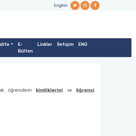
English
alite
E-
Linkler
İletişim
ENG
Bülten
cak öğrencilerin
kimliklerini
ve
öğrenci