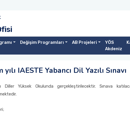
k
fisi
gramı
Değişim Programları
AB Projeleri
YÖS
K
Akdeniz
yılı IAESTE Yabancı Dil Yazılı Sınavı
Diller Yüksek Okulunda gerçekleştirilecektir. Sınava katıla
mektedir.
ri;