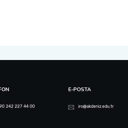
FON
E-POSTA
90 242 227 44 00
iro@akdeniz.edu.tr