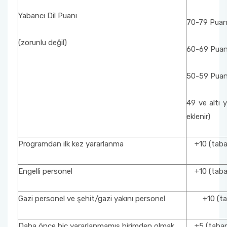
Yabancı Dil Puanı
70-79 Puan 
(zorunlu değil)
60-69 Puan 
50-59 Puan 
49 ve altı 
eklenir)
Programdan ilk kez yararlanma
+10 (taban
Engelli personel
+10 (taban
Gazi personel ve şehit/gazi yakını personel
+10 (taba
Daha önce hiç yararlanmamış birimden olmak
+5 (taban 