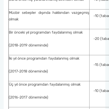
Mücbir sebepler dışında hakkından vazgeçmiş
-10 (taban 
olmak
Bir önceki yıl programdan faydalanmış olmak
-20 (taban 
(2018-2019 döneminde)
İki yıl önce programdan faydalanmış olmak
-15 (taban 
(2017-2018 döneminde)
Üç yıl önce programdan faydalanmış olmak
-10 (taban 
(2016-2017 döneminde)