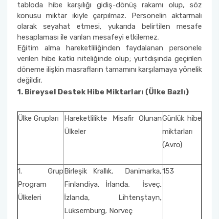
tabloda hibe karşılığı gidiş-dönüş rakamı olup, söz
konusu miktar ikiyle çarpılmaz. Personelin aktarmalı
olarak seyahat etmesi, yukarıda belirtilen mesafe
hesaplaması ile varılan mesafeyi etkilemez.
Eğitim alma hareketliliğinden faydalanan personele
verilen hibe katkı niteliğinde olup; yurtdışında geçirilen
döneme ilişkin masrafların tamamını karşılamaya yönelik
değildir.
1. Bireysel Destek Hibe Miktarları (Ülke Bazlı)
Ülke Grupları
Hareketlilikte Misafir Olunan
Günlük hibe
Ülkeler
miktarları
(Avro)
1. Grup
Birleşik Krallık, Danimarka,
153
Program
Finlandiya, İrlanda, İsveç,
Ülkeleri
İzlanda, Lihtenştayn,
Lüksemburg, Norveç