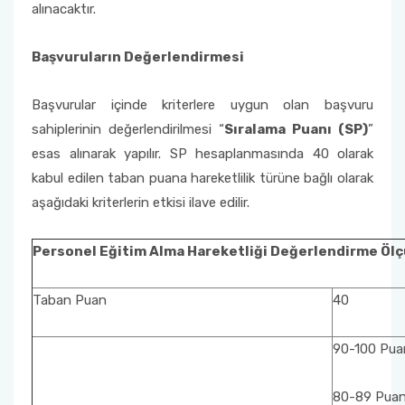
alınacaktır.
Başvuruların Değerlendirmesi
Başvurular içinde kriterlere uygun olan başvuru
sahiplerinin değerlendirilmesi “
Sıralama Puanı (SP)
”
esas alınarak yapılır. SP hesaplanmasında 40 olarak
kabul edilen taban puana hareketlilik türüne bağlı olarak
aşağıdaki kriterlerin etkisi ilave edilir.
Personel Eğitim Alma Hareketliği Değerlendirme Ölç
Taban Puan
40
90-100 Puan
80-89 Puan 