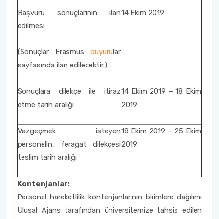
Mevlana Değişim Programı Anlaşmaları
Başvuru sonuçlarının ilan
14 Ekim 2019
Farabi Değişim Programı Duyuruları
Erasmus+ Bölüm Koordinatörleri
edilmesi
Mevlana Değişim Programı Bölüm/Program
Koordinatörleri
Erasmus+ İkili Anlaşmalar
(Sonuçlar Erasmus
duyuru
lar
sayfasında ilan edilecektir.)
Mevlana Değişim Programı Sıkça Sorulan
Erasmus+ Programı Bağlantılar
Sorular
Sonuçlara dilekçe ile itiraz
14 Ekim 2019 – 18 Ekim
AÜ KVK Metni
YÖK Mevlana Değişim Programı Tanıtım Filmi
etme tarih aralığı
2019
Erasmus+ Programı Aday Öğrenci Tanıtım
Mevlana Değişim Programı Duyuruları
Videosu
Vazgeçmek isteyen
18 Ekim 2019 – 25 Ekim
personelin, feragat dilekçesi
2019
Erasmus+ Programı Duyuruları
teslim tarih aralığı
Erasmus+ Ofis Görüşme Saatleri
Kontenjanlar:
Personel hareketlilik kontenjanlarının birimlere dağılımı
Ulusal Ajans tarafından üniversitemize tahsis edilen