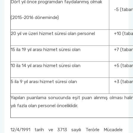
Dört yıl önce programdan faydalanmış olmak
-5 (taban p
(2015-2016 döneminde)
20 yıl ve üzeri hizmet süresi olan personel
+10 (taban
15 ila 19 yıl arası hizmet süresi olan
+7 (taban 
10 ila 14 yıl arası hizmet süresi olan
+5 (taban 
5 ila 9 yıl arası hizmet süresi olan
+3 (taban 
Yapılan puanlama sonucunda eşit puan alınmış olması hali
yılı fazla olan personel önceliklidir.
12/4/1991 tarih ve 3713 sayılı Terörle Mücadele