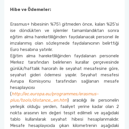
Hibe ve Ödemeler:
Erasmus+ hibesinin %75'i gitmeden önce, kalan %25'si
ise döndükten ve işlemler tamamlandıktan sonra
eğitim alma hareketliliğinden faydalanacak personel ile
imzalanmış olan sözleşmede faydalanıcının belirttiği
Euro hesabına yatırılır.
Eğitim alma hareketliliğinden faydalanan personele
Merkez tarafından belirlenen kurallar çerçevesinde
günlük/haftalık harcırah ile seyahat mesafesine göre,
seyahat gideri ödemesi yapılır. Seyahat mesafesi
Avrupa Komisyonu tarafından sağlanan mesafe
hesaplayıcısı
(
http://ec.europa.eu/programmes/erasmus-
plus/tools/distance_en.htm
) aracılığı ile personelin
yerleşik olduğu yerden, faaliyet yerine kadar olan 2
nokta arasının km değeri tespit edilmeli ve aşağıdaki
tablo kullanılarak seyahat hibesi hesaplanmalıdır.
Mesafe hesaplayıcıda çıkan kilometrenin aşağıdaki