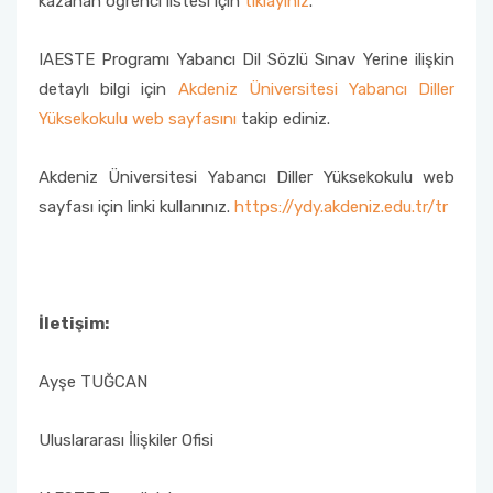
kazanan öğrenci listesi için
tıklayınız
.
Mevlana Değişim Programı Anlaşmaları
Farabi Değişim Programı Duyuruları
Erasmus+ Bölüm Koordinatörleri
IAESTE Programı Yabancı Dil Sözlü Sınav Yerine ilişkin
Mevlana Değişim Programı Bölüm/Program
detaylı bilgi için
Akdeniz Üniversitesi Yabancı Diller
Koordinatörleri
Erasmus+ İkili Anlaşmalar
Yüksekokulu web sayfasını
takip ediniz.
Mevlana Değişim Programı Sıkça Sorulan
Erasmus+ Programı Bağlantılar
Sorular
Akdeniz Üniversitesi Yabancı Diller Yüksekokulu web
sayfası için linki kullanınız.
https://ydy.akdeniz.edu.tr/tr
AÜ KVK Metni
YÖK Mevlana Değişim Programı Tanıtım Filmi
Erasmus+ Programı Aday Öğrenci Tanıtım
Mevlana Değişim Programı Duyuruları
Videosu
İletişim:
Erasmus+ Programı Duyuruları
Ayşe TUĞCAN
Erasmus+ Ofis Görüşme Saatleri
Uluslararası İlişkiler Ofisi